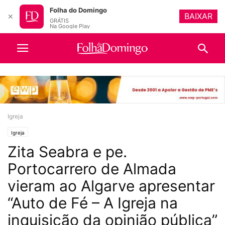
Folha do Domingo
BAIXAR
✕
GRÁTIS
Na Google Play
Igreja
Igreja
Zita Seabra e pe.
Portocarrero de Almada
vieram ao Algarve apresentar
“Auto de Fé – A Igreja na
inquisição da opinião pública”