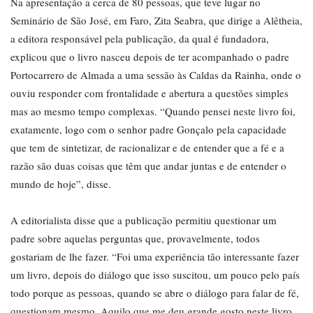
Na apresentação a cerca de 80 pessoas, que teve lugar no
Seminário de São José, em Faro, Zita Seabra, que dirige a Alêtheia,
a editora responsável pela publicação, da qual é fundadora,
explicou que o livro nasceu depois de ter acompanhado o padre
Portocarrero de Almada a uma sessão às Caldas da Rainha, onde o
ouviu responder com frontalidade e abertura a questões simples
mas ao mesmo tempo complexas. “Quando pensei neste livro foi,
exatamente, logo com o senhor padre Gonçalo pela capacidade
que tem de sintetizar, de racionalizar e de entender que a fé e a
razão são duas coisas que têm que andar juntas e de entender o
mundo de hoje”, disse.
A editorialista disse que a publicação permitiu questionar um
padre sobre aquelas perguntas que, provavelmente, todos
gostariam de lhe fazer. “Foi uma experiência tão interessante fazer
um livro, depois do diálogo que isso suscitou, um pouco pelo país
todo porque as pessoas, quando se abre o diálogo para falar de fé,
questionam mesmo. Aquilo que me deu grande gosto neste livro