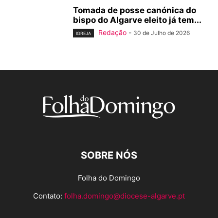
Tomada de posse canónica do
bispo do Algarve eleito já tem...
Redação
-
30 de Julho de 2026
IGREJA
SOBRE NÓS
Folha do Domingo
Contato:
folha.domingo@diocese-algarve.pt