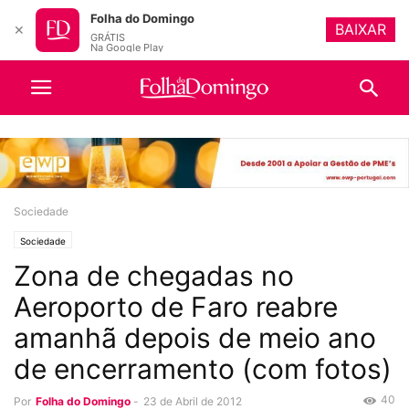
Folha do Domingo
BAIXAR
✕
GRÁTIS
Na Google Play
Sociedade
Sociedade
Zona de chegadas no
Aeroporto de Faro reabre
amanhã depois de meio ano
de encerramento (com fotos)
40
Por
Folha do Domingo
-
23 de Abril de 2012