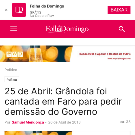
Folha do Domingo
BAIXAR
✕
GRÁTIS
Na Google Play
Política
Política
25 de Abril: Grândola foi
cantada em Faro para pedir
demissão do Governo
38
Por
Samuel Mendonça
-
26 de Abril de 2013