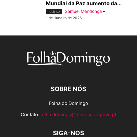
Mundial da Paz aumento da...
Samuel Mendonça
-
POLÍTICA
1 de Janeiro de 2026
SOBRE NÓS
Folha do Domingo
Contato:
folha.domingo@diocese-algarve.pt
SIGA-NOS