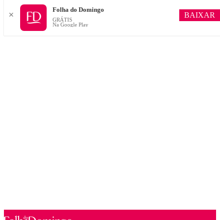
Folha do Domingo
BAIXAR
✕
GRÁTIS
Na Google Play