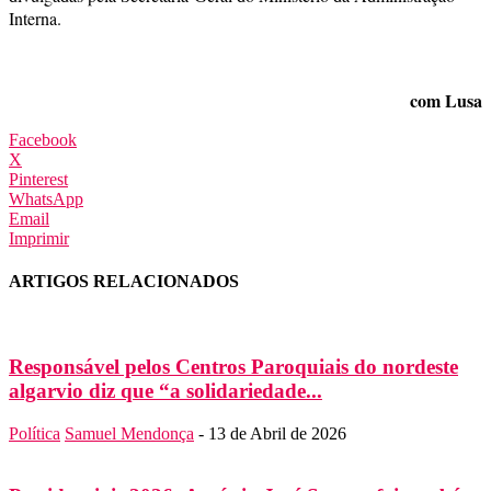
Interna.
com Lusa
Facebook
X
Pinterest
WhatsApp
Email
Imprimir
ARTIGOS RELACIONADOS
Responsável pelos Centros Paroquiais do nordeste
algarvio diz que “a solidariedade...
Política
Samuel Mendonça
-
13 de Abril de 2026