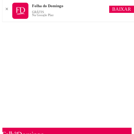
Folha do Domingo
BAIXAR
✕
GRÁTIS
Na Google Play