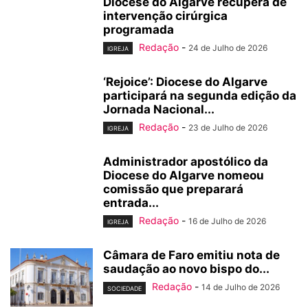
Diocese do Algarve recupera de
intervenção cirúrgica
programada
Redação
-
24 de Julho de 2026
IGREJA
‘Rejoice’: Diocese do Algarve
participará na segunda edição da
Jornada Nacional...
Redação
-
23 de Julho de 2026
IGREJA
Administrador apostólico da
Diocese do Algarve nomeou
comissão que preparará
entrada...
Redação
-
16 de Julho de 2026
IGREJA
Câmara de Faro emitiu nota de
saudação ao novo bispo do...
Redação
-
14 de Julho de 2026
SOCIEDADE