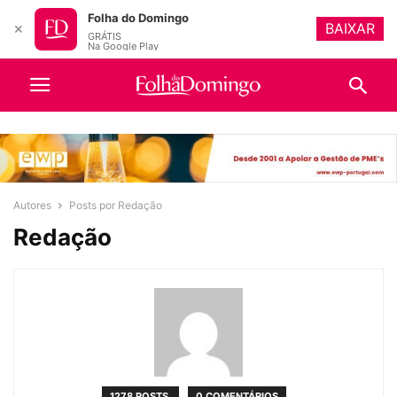
Folha do Domingo
BAIXAR
✕
GRÁTIS
Na Google Play
Autores
Posts por Redação
Redação
1278 POSTS
0 COMENTÁRIOS