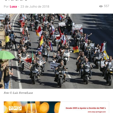
557
Por
Lusa
-
23 de Julho de 2018
Foto © Luís Forra/Lusa