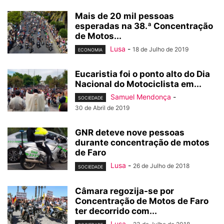
Mais de 20 mil pessoas
esperadas na 38.ª Concentração
de Motos...
Lusa
-
18 de Julho de 2019
ECONOMIA
Eucaristia foi o ponto alto do Dia
Nacional do Motociclista em...
Samuel Mendonça
-
SOCIEDADE
30 de Abril de 2019
GNR deteve nove pessoas
durante concentração de motos
de Faro
Lusa
-
26 de Julho de 2018
SOCIEDADE
Câmara regozija-se por
Concentração de Motos de Faro
ter decorrido com...
Lusa
-