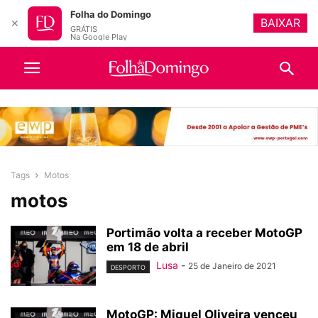
Folha do Domingo
BAIXAR
✕
GRÁTIS
Na Google Play
Tags
Motos
motos
Portimão volta a receber MotoGP
em 18 de abril
Lusa
-
25 de Janeiro de 2021
DESPORTO
MotoGP: Miguel Oliveira venceu