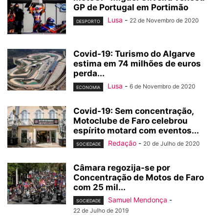
GP de Portugal em Portimão
Lusa
-
22 de Novembro de 2020
DESPORTO
Covid-19: Turismo do Algarve
estima em 74 milhões de euros
perda...
Lusa
-
6 de Novembro de 2020
ECONOMIA
Covid-19: Sem concentração,
Motoclube de Faro celebrou
espírito motard com eventos...
Redação
-
20 de Julho de 2020
SOCIEDADE
Câmara regozija-se por
Concentração de Motos de Faro
com 25 mil...
Samuel Mendonça
-
SOCIEDADE
22 de Julho de 2019