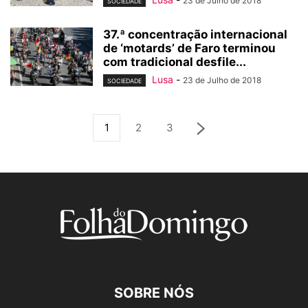
23 de Julho de 2018
SOCIEDADE
37.ª concentração internacional
de ‘motards’ de Faro terminou
com tradicional desfile...
Lusa
-
23 de Julho de 2018
SOCIEDADE
1
2
3
SOBRE NÓS