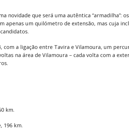
 uma novidade que será uma autêntica “armadilha”: o
tem apenas um quilómetro de extensão, mas cuja incl
 candidatos.
23, com a ligação entre Tavira e Vilamoura, um perc
voltas na área de Vilamoura – cada volta com a ext
ros.
160 km.
e, 196 km.