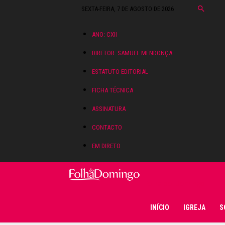
SEXTA-FEIRA, 7 DE AGOSTO DE 2026
ANO: CXII
DIRETOR: SAMUEL MENDONÇA
ESTATUTO EDITORIAL
FICHA TÉCNICA
ASSINATURA
CONTACTO
EM DIRETO
Folha do Domingo
INÍCIO
IGREJA
S