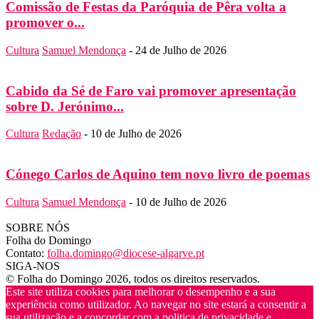
Comissão de Festas da Paróquia de Pêra volta a
promover o...
Cultura
Samuel Mendonça
-
24 de Julho de 2026
Cabido da Sé de Faro vai promover apresentação
sobre D. Jerónimo...
Cultura
Redação
-
10 de Julho de 2026
Cónego Carlos de Aquino tem novo livro de poemas
Cultura
Samuel Mendonça
-
10 de Julho de 2026
SOBRE NÓS
Folha do Domingo
Contato:
folha.domingo@diocese-algarve.pt
SIGA-NOS
© Folha do Domingo 2026, todos os direitos reservados.
Este site utiliza cookies para melhorar o desempenho e a sua
experiência como utilizador. Ao navegar no site estará a consentir a
sua utilização e a concordar com a politica de privacidade e