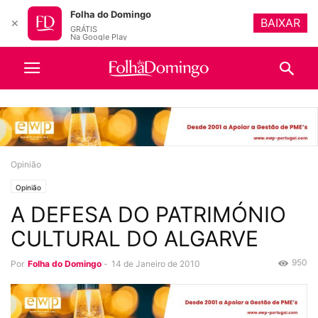
Folha do Domingo
BAIXAR
✕
GRÁTIS
Na Google Play
Opinião
Opinião
A DEFESA DO PATRIMÓNIO
CULTURAL DO ALGARVE
950
Por
Folha do Domingo
-
14 de Janeiro de 2010