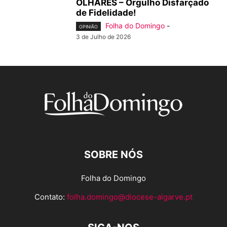
OLHARES – Orgulho Disfarçado
de Fidelidade!
Folha do Domingo
-
OPINIÃO
3 de Julho de 2026
SOBRE NÓS
Folha do Domingo
Contato:
folha.domingo@diocese-algarve.pt