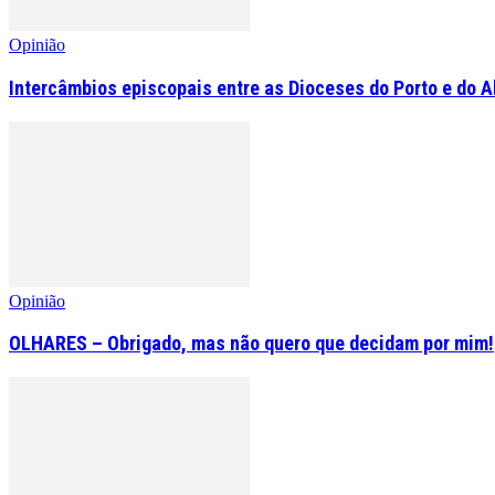
Opinião
Intercâmbios episcopais entre as Dioceses do Porto e do A
Opinião
OLHARES – Obrigado, mas não quero que decidam por mim!