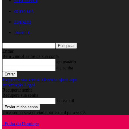
FICHA TÉCNICA
ASSINATURA
CONTACTO
EM DIRETO
Entrar
Bem-vindo! Entre na sua conta
seu usuário
sua senha
Esqueceu sua senha? Obtenha ajuda aqui
Informação Legal
Recuperar senha
Recupere sua senha
seu e-mail
Uma senha será enviada por e-mail para você.
Folha do Domingo