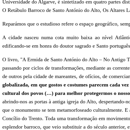
Universidade do Algarve, é sintetizado em quatro partes di
O Retábulo Barroco de Santo António do Alto, Os Altares L
Reparámos que o estudioso refere o espaço geográfico, sem
A cidade nasceu numa cota muito baixa ao nível Atlântico
edificando-se em honra do doutor sagrado e Santo português
O livro, "A Ermida de Santo António do Alto – No Antigo Ter
passando por ciclos de transformações, mediante as corrent
de outros pela cidade de mareantes, de ofícios, de comercia
globalizada, em que gostos e costumes parecem cada vez m
cultural dos povos (…) para melhor protegermos o nosso p
abrindo-nos as portas à antiga igreja do Alto, despertando-
que o monumento se tem metamorfoseado culturalmente. E a a
Concílio do Trento. Toda uma transformação em movimento q
esplendor barroco, que veio substituir a do século anterior