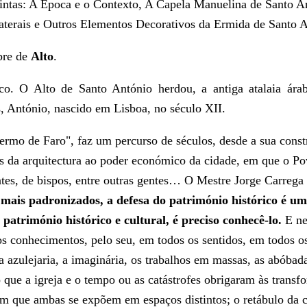
stintas: A Época e o Contexto, A Capela Manuelina de Santo A
aterais e Outros Elementos Decorativos da Ermida de Santo A
pre de
Alto
.
. O Alto de Santo António herdou, a antiga atalaia árabe 
, António, nascido em Lisboa, no século XII.
mo de Faro", faz um percurso de séculos, desde a sua constru
es da arquitectura ao poder económico da cidade, em que o P
ntes, de bispos, entre outras gentes… O Mestre Jorge Carrega 
ais padronizados, a defesa do património histórico é um f
atrimónio histórico e cultural, é preciso conhecê-lo.
E ne
nos conhecimentos, pelo seu, em todos os sentidos, em todos o
zulejaria, a imaginária, os trabalhos em massas, as abóbadas
ue a igreja e o tempo ou as catástrofes obrigaram às transf
, em que ambas se expõem em espaços distintos; o retábulo da 