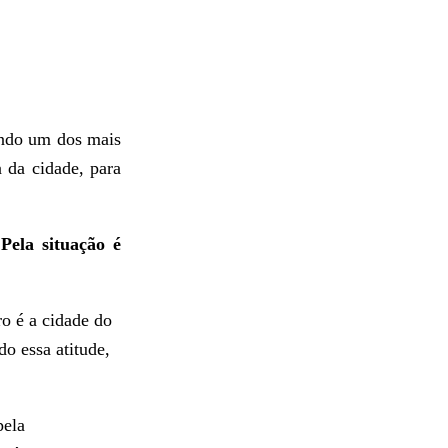
ndo um dos mais
 da cidade, para
Pela situação é
ro é a cidade do
do essa atitude,
pela