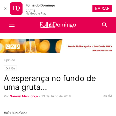
Folha do Domingo
BAIXAR
✕
GRÁTIS
Na Google Play
Opinião
Opinião
A esperança no fundo de
uma gruta…
63
Por
Samuel Mendonça
-
13 de Julho de 2018
Padre Miguel Neto