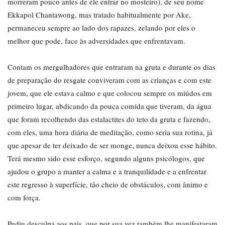
morreram pouco antes de ele entrar no mosteiro), de seu nome
Ekkapol Chantawong, mas tratado habitualmente por Ake,
permaneceu sempre ao lado dos rapazes, zelando por eles o
melhor que pode, face às adversidades que enfrentavam.
Contam os mergulhadores que entraram na gruta e durante os dias
de preparação do resgate conviveram com as crianças e com este
jovem, que ele estava calmo e que colocou sempre os miúdos em
primeiro lugar, abdicando da pouca comida que tiveram, da água
que foram recolhendo das estalactites do teto da gruta e fazendo,
com eles, uma hora diária de meditação, como seria sua rotina, já
que apesar de ter deixado de ser monge, nunca deixou esse hábito.
Terá mesmo sido esse esforço, segundo alguns psicólogos, que
ajudou o grupo a manter a calma e a tranquilidade e a enfrentar
este regresso à superfície, tão cheio de obstáculos, com ânimo e
com força.
Pediu desculpa aos pais, que por sua vez também lhe manifestaram