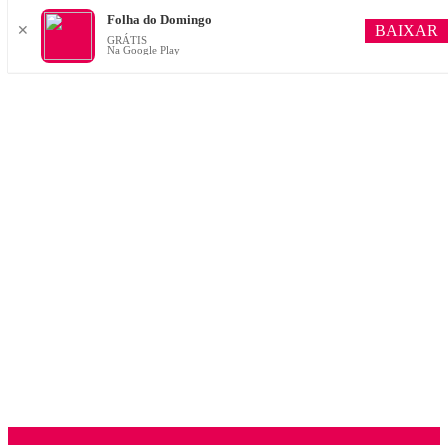
Folha do Domingo
BAIXAR
✕
GRÁTIS
Na Google Play