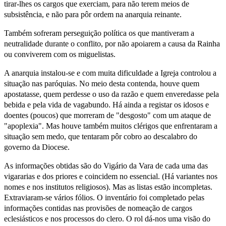
tirar-lhes os cargos que exerciam, para não terem meios de
subsistência, e não para pôr ordem na anarquia reinante.
Também sofreram perseguição política os que mantiveram a
neutralidade durante o conflito, por não apoiarem a causa da Rainha
ou conviverem com os miguelistas.
A anarquia instalou-se e com muita dificuldade a Igreja controlou a
situação nas paróquias. No meio desta contenda, houve quem
apostatasse, quem perdesse o uso da razão e quem enveredasse pela
bebida e pela vida de vagabundo. Há ainda a registar os idosos e
doentes (poucos) que morreram de "desgosto" com um ataque de
"apoplexia". Mas houve também muitos clérigos que enfrentaram a
situação sem medo, que tentaram pôr cobro ao descalabro do
governo da Diocese.
As informações obtidas são do Vigário da Vara de cada uma das
vigararias e dos priores e coincidem no essencial. (Há variantes nos
nomes e nos institutos religiosos). Mas as listas estão incompletas.
Extraviaram-se vários fólios. O inventário foi completado pelas
informações contidas nas provisões de nomeação de cargos
eclesiásticos e nos processos do clero. O rol dá-nos uma visão do