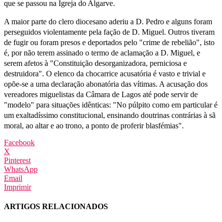
que se passou na Igreja do Algarve.
A maior parte do clero diocesano aderiu a D. Pedro e alguns foram
perseguidos violentamente pela fação de D. Miguel. Outros tiveram
de fugir ou foram presos e deportados pelo "crime de rebelião", isto
é, por não terem assinado o termo de aclamação a D. Miguel, e
serem afetos à "Constituição desorganizadora, perniciosa e
destruidora". O elenco da chocarrice acusatória é vasto e trivial e
opõe-se a uma declaração abonatória das vítimas. A acusação dos
vereadores miguelistas da Câmara de Lagos até pode servir de
"modelo" para situações idênticas: "No púlpito como em particular é
um exaltadíssimo constitucional, ensinando doutrinas contrárias à sã
moral, ao altar e ao trono, a ponto de proferir blasfémias".
Facebook
X
Pinterest
WhatsApp
Email
Imprimir
ARTIGOS RELACIONADOS