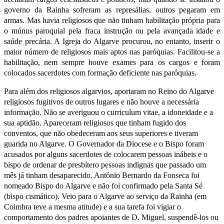
governo da Rainha sofreram as represálias, outros pegaram em
armas. Mas havia religiosos que não tinham habilitação própria para
o múnus paroquial pela fraca instrução ou pela avançada idade e
saúde precária. A Igreja do Algarve procurou, no entanto, inserir o
maior número de religiosos mais aptos nas paróquias. Facilitou-se a
habilitação, nem sempre houve exames para os cargos e foram
colocados sacerdotes com formação deficiente nas paróquias.
Para além dos religiosos algarvios, aportaram no Reino do Algarve
religiosos fugitivos de outros lugares e não houve a necessária
informação. Não se averiguou o curriculum vitae, a idoneidade e a
sua aptidão. Apareceram religiosos que tinham fugido dos
conventos, que não obedeceram aos seus superiores e tiveram
guarida no Algarve. O Governador da Diocese e o Bispo foram
acusados por alguns sacerdotes de colocarem pessoas inábeis e o
bispo de ordenar de presbítero pessoas indignas que passado um
mês já tinham desaparecido. António Bernardo da Fonseca foi
nomeado Bispo do Algarve e não foi confirmado pela Santa Sé
(bispo cismático). Veio para o Algarve ao serviço da Rainha (em
Coimbra teve a mesma atitude) e a sua tarefa foi vigiar o
comportamento dos padres apoiantes de D. Miguel, suspendê-los ou