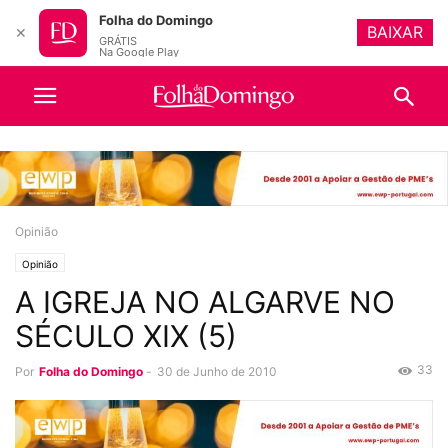
Folha do Domingo
BAIXAR
✕
GRÁTIS
Na Google Play
Opinião
Opinião
A IGREJA NO ALGARVE NO
SÉCULO XIX (5)
33
Por
Folha do Domingo
-
30 de Junho de 2010