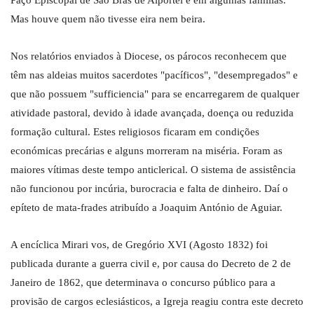
Paço Episcopal de São Brás de Alportel e em algumas famílias.
Mas houve quem não tivesse eira nem beira.
Nos relatórios enviados à Diocese, os párocos reconhecem que
têm nas aldeias muitos sacerdotes "pacíficos", "desempregados" e
que não possuem "sufficiencia" para se encarregarem de qualquer
atividade pastoral, devido à idade avançada, doença ou reduzida
formação cultural. Estes religiosos ficaram em condições
económicas precárias e alguns morreram na miséria. Foram as
maiores vítimas deste tempo anticlerical. O sistema de assistência
não funcionou por incúria, burocracia e falta de dinheiro. Daí o
epíteto de mata-frades atribuído a Joaquim António de Aguiar.
A encíclica Mirari vos, de Gregório XVI (Agosto 1832) foi
publicada durante a guerra civil e, por causa do Decreto de 2 de
Janeiro de 1862, que determinava o concurso público para a
provisão de cargos eclesiásticos, a Igreja reagiu contra este decreto