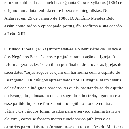
e foram publicadas as encíclicas Quanta Cura e Syllabus (1864) e
originou uma luta renhida entre liberais e integralistas. No
Algarve, em 25 de Janeiro de 1886, D. António Mendes Belo,
assim como todos o episcopado português, reafirma a sua adesão
a Leão XIII.
O Estado Liberal (1833) intrometeu-se e o Ministério da Justiça e
dos Negócios Eclesiásticos e prejudicaram a ação da Igreja. A
reforma geral eclesiástica tinha por finalidade prover as igrejas de
sacerdotes "cujas acções estejam em harmonia com o espírito do
Evangelho". Os clérigos apresentados por D. Miguel eram "maus
eclesiásticos e indignos párocos, os quais, afastando-se do espírito
do Evangelho, abusaram do seu sagrado ministério, ligando-se a
esse partido injusto e feroz contra o legítimo trono e contra a
pátria". Os párocos foram usados para o serviço administrativo e
eleitoral, como se fossem meros funcionários públicos e os
cartórios paroquiais transformaram-se em repartições do Ministério