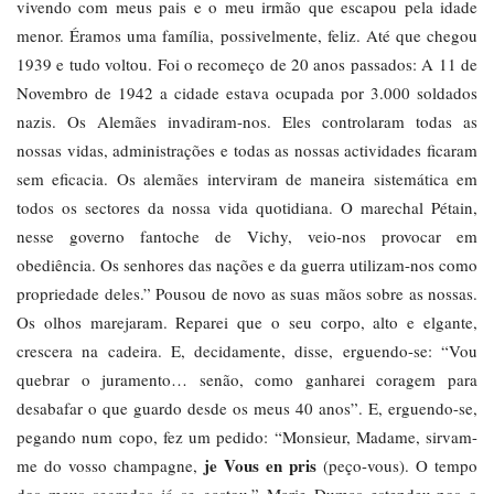
vivendo com meus pais e o meu irmão que escapou pela idade
menor. Éramos uma família, possivelmente, feliz. Até que chegou
1939 e tudo voltou. Foi o recomeço de 20 anos passados: A 11 de
Novembro de 1942 a cidade estava ocupada por 3.000 soldados
nazis. Os Alemães invadiram-nos. Eles controlaram todas as
nossas vidas, administrações e todas as nossas actividades ficaram
sem eficacia. Os alemães interviram de maneira sistemática em
todos os sectores da nossa vida quotidiana. O marechal Pétain,
nesse governo fantoche de Vichy, veio-nos provocar em
obediência. Os senhores das nações e da guerra utilizam-nos como
propriedade deles.” Pousou de novo as suas mãos sobre as nossas.
Os olhos marejaram. Reparei que o seu corpo, alto e elgante,
crescera na cadeira. E, decidamente, disse, erguendo-se: “Vou
quebrar o juramento… senão, como ganharei coragem para
desabafar o que guardo desde os meus 40 anos”. E, erguendo-se,
pegando num copo, fez um pedido: “Monsieur, Madame, sirvam-
je Vous en pris
me do vosso champagne,
(peço-vous). O tempo