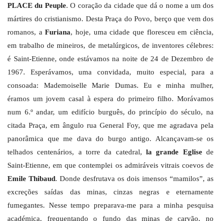
PLACE du Peuple
. O coração da cidade que dá o nome a um dos
mártires do cristianismo. Desta Praça do Povo, berço que vem dos
romanos, a
Furiana
, hoje, uma cidade que floresceu em ciência,
em trabalho de mineiros, de metalúrgicos, de inventores célebres:
é Saint-Etienne, onde estávamos na noite de 24 de Dezembro de
1967. Esperávamos, uma convidada, muito especial, para a
consoada: Mademoiselle Marie Dumas. Eu e minha mulher,
éramos um jovem casal à espera do primeiro filho. Morávamos
num 6.º andar, um edifício burguês, do princípio do século, na
citada Praça, em ângulo rua General Foy, que me agradava pela
panorâmica que me dava do burgo antigo. Alcançavam-se os
telhados centenários, a torre da catedral,
la grande Eglise
de
Saint-Etienne, em que contemplei os admiráveis vitrais coevos de
Emile Thibaud
. Donde desfrutava os dois imensos “mamilos”, as
excreções saídas das minas, cinzas negras e eternamente
fumegantes. Nesse tempo preparava-me para a minha pesquisa
académica, frequentando o fundo das minas de carvão, no