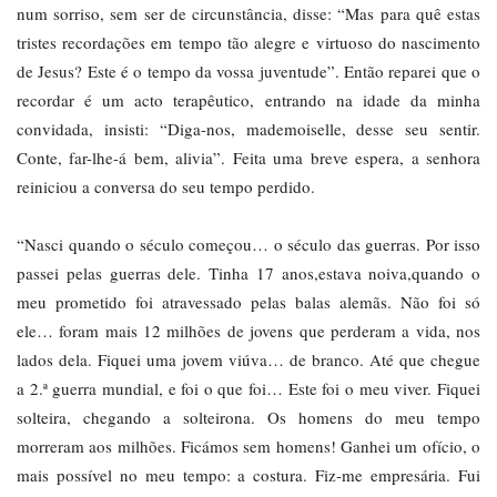
num sorriso, sem ser de circunstância, disse: “Mas para quê estas
tristes recordações em tempo tão alegre e virtuoso do nascimento
de Jesus? Este é o tempo da vossa juventude”. Então reparei que o
recordar é um acto terapêutico, entrando na idade da minha
convidada, insisti: “Diga-nos, mademoiselle, desse seu sentir.
Conte, far-lhe-á bem, alivia”. Feita uma breve espera, a senhora
reiniciou a conversa do seu tempo perdido.
“Nasci quando o século começou… o século das guerras. Por isso
passei pelas guerras dele. Tinha 17 anos,estava noiva,quando o
meu prometido foi atravessado pelas balas alemãs. Não foi só
ele… foram mais 12 milhões de jovens que perderam a vida, nos
lados dela. Fiquei uma jovem viúva… de branco. Até que chegue
a 2.ª guerra mundial, e foi o que foi… Este foi o meu viver. Fiquei
solteira, chegando a solteirona. Os homens do meu tempo
morreram aos milhões. Ficámos sem homens! Ganhei um ofício, o
mais possível no meu tempo: a costura. Fiz-me empresária. Fui