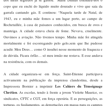
dos meus segredos já se gastou.” Marie Dumas estendeu-nos o
copo que eu enchi do líquido muito dourado e vivo que saia da
garrafa cantando gás. E continou: “Naquela tarde de Natal, de
1943, eu e minha mãe fomos a um lugar perto, ao campo de
Rochetaillée, à casa de paisanos conhecidos, em busca de ovos e
manteiga. A cidade estava cheia de fome. Nevava, cruelmente.
Ouvímos a aviação. Não tivemos tempo. Minha mãe foi atingida
mortalmente e foi escorregando pelo gelo,sem que lhe pudesse
acudir. Meu Deus… como O insultei nesse momento de fraqueza e
de dúvida. Ficara órfão… só meu irmão me restava. E esse andava
na resistência, com os demais.
A cidade organizara-se em força. Saint-Etienne participava
activamente na publicação da imprensa clandestina, desde a
Les Cahiers du Témoignage
Impressora Bornier a imprimir
Chrétien
. As escolas, tendo à frente a jovem Violette Maurice, os
sindicatos, CFTC e CGT, em força operária. E as perseguições, as
torturas, os fusilamentos, as deportações em massa para os campos