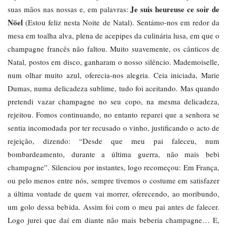
Je suis heureuse ce soir de
suas mãos nas nossas e, em palavras:
Nöel
(Estou feliz nesta Noite de Natal). Sentámo-nos em redor da
mesa em toalha alva, plena de acepipes da culinária lusa, em que o
champagne francês não faltou. Muito suavemente, os cânticos de
Natal, postos em disco, ganharam o nosso silêncio. Mademoiselle,
num olhar muito azul, oferecia-nos alegria. Ceia iniciada, Marie
Dumas, numa delicadeza sublime, tudo foi aceitando. Mas quando
pretendi vazar champagne no seu copo, na mesma delicadeza,
rejeitou. Fomos continuando, no entanto reparei que a senhora se
sentia incomodada por ter recusado o vinho, justificando o acto de
rejeição, dizendo: “Desde que meu pai faleceu, num
bombardeamento, durante a última guerra, não mais bebi
champagne”. Silenciou por instantes, logo recomeçou: Em França,
ou pelo menos entre nós, sempre tivemos o costume em satisfazer
a última vontade de quem vai morrer, oferecendo, ao moribundo,
um golo dessa bebida. Assim foi com o meu pai antes de falecer.
Logo jurei que daí em diante não mais beberia champagne… E,