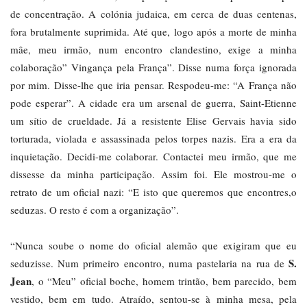
de concentração. A colónia judaica, em cerca de duas centenas,
fora brutalmente suprimida. Até que, logo após a morte de minha
mâe, meu irmão, num encontro clandestino, exige a minha
colaboração” Vingança pela França”. Disse numa força ignorada
por mim. Disse-lhe que iria pensar. Respodeu-me: “A França não
pode esperar”. A cidade era um arsenal de guerra, Saint-Etienne
um sítio de crueldade. Já a resistente Elise Gervais havia sido
torturada, violada e assassinada pelos torpes nazis. Era a era da
inquietação. Decidi-me colaborar. Contactei meu irmão, que me
dissesse da minha participação. Assim foi. Ele mostrou-me o
retrato de um oficial nazi: “E isto que queremos que encontres,o
seduzas. O resto é com a organização”.
“Nunca soube o nome do oficial alemão que exigiram que eu
S.
seduzisse. Num primeiro encontro, numa pastelaria na rua de
Jean
, o “Meu” oficial boche, homem trintão, bem parecido, bem
vestido, bem em tudo. Atraído, sentou-se à minha mesa, pela