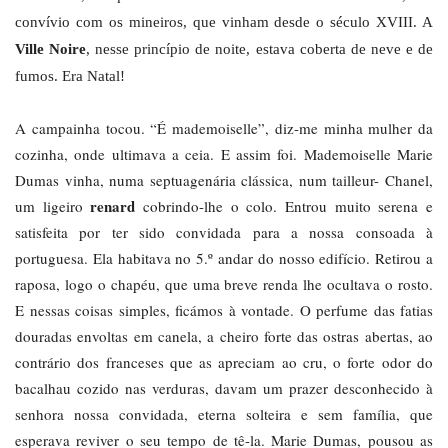
convívio com os mineiros, que vinham desde o século XVIII. A
Ville Noire
, nesse princípio de noite, estava coberta de neve e de
fumos. Era Natal!
A campainha tocou. “É mademoiselle”, diz-me minha mulher da
cozinha, onde ultimava a ceia. E assim foi. Mademoiselle Marie
Dumas vinha, numa septuagenária clássica, num tailleur- Chanel,
renard
um ligeiro
cobrindo-lhe o colo. Entrou muito serena e
satisfeita por ter sido convidada para a nossa consoada à
portuguesa. Ela habitava no 5.º andar do nosso edifício. Retirou a
raposa, logo o chapéu, que uma breve renda lhe ocultava o rosto.
E nessas coisas simples, ficámos à vontade. O perfume das fatias
douradas envoltas em canela, a cheiro forte das ostras abertas, ao
contrário dos franceses que as apreciam ao cru, o forte odor do
bacalhau cozido nas verduras, davam um prazer desconhecido à
senhora nossa convidada, eterna solteira e sem família, que
esperava reviver o seu tempo de tê-la. Marie Dumas, pousou as