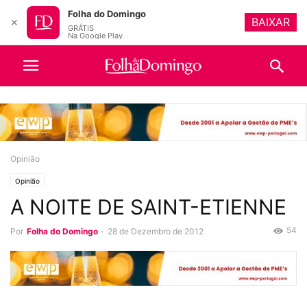
Folha do Domingo
BAIXAR
✕
GRÁTIS
Na Google Play
Opinião
Opinião
A NOITE DE SAINT-ETIENNE
54
Por
Folha do Domingo
-
28 de Dezembro de 2012