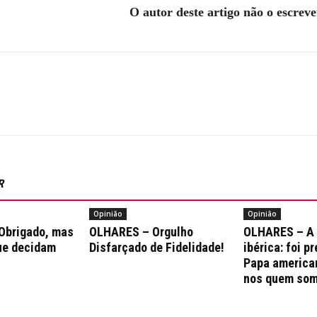
O autor deste artigo não o escrev
R
Opinião
Opinião
Obrigado, mas
OLHARES – Orgulho
OLHARES – A
ue decidam
Disfarçado de Fidelidade!
ibérica: foi p
Papa america
nos quem som