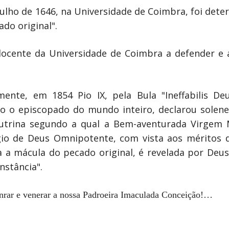
e Julho de 1646, na Universidade de Coimbra, foi de
do original".
ocente da Universidade de Coimbra a defender e 
mente, em 1854 Pio IX, pela Bula "Ineffabilis D
do o episcopado do mundo inteiro, declarou solen
utrina segundo a qual a Bem-aventurada Virgem M
légio de Deus Omnipotente, com vista aos méritos d
a mácula do pecado original, é revelada por Deus 
nstância".
nrar e venerar a nossa Padroeira Imaculada Conceição!…