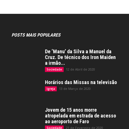
POSTS MAIS POPULARES
De ‘Manu’ da Silva a Manuel da
Cruz. De técnico dos Iron Maiden
a irmão...
12 de Abril de 2020
Sociedade
Horários das Missas na televisão
13 de Março de 2020
Igreja
Jovem de 15 anos morre
atropelada em estrada de acesso
ao aeroporto de Faro
21 de Fevereiro de 2020
Sociedade