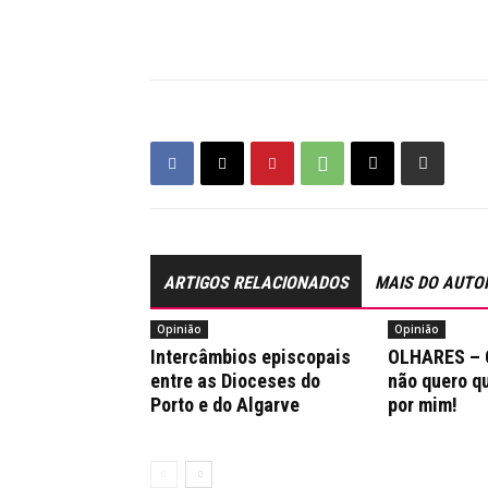
ARTIGOS RELACIONADOS
MAIS DO AUTO
Opinião
Opinião
Intercâmbios episcopais
OLHARES – 
entre as Dioceses do
não quero q
Porto e do Algarve
por mim!