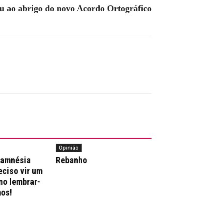
eu ao abrigo do novo Acordo Ortográfico
Opinião
 amnésia
Rebanho
reciso vir um
no lembrar-
os!