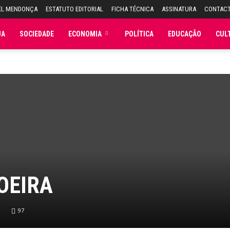
EL MENDONÇA
ESTATUTO EDITORIAL
FICHA TÉCNICA
ASSINATURA
CONTAC
JA
SOCIEDADE
ECONOMIA
POLÍTICA
EDUCAÇÃO
CUL
OEIRA
97