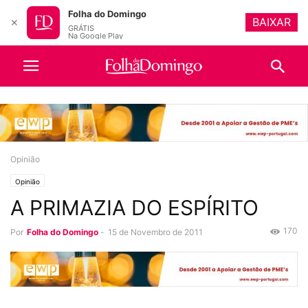
Folha do Domingo
BAIXAR
✕
GRÁTIS
Na Google Play
Opinião
Opinião
A PRIMAZIA DO ESPÍRITO
170
Por
Folha do Domingo
-
15 de Novembro de 2011