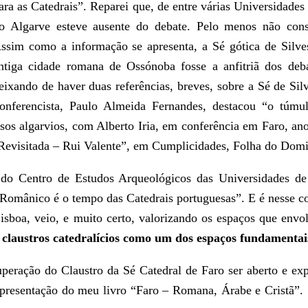
ara as Catedrais”. Reparei que, de entre várias Universidades
o Algarve esteve ausente do debate. Pelo menos não cons
ssim como a informação se apresenta, a Sé gótica de Silve
ntiga cidade romana de Ossónoba fosse a anfitriã dos deba
eixando de haver duas referências, breves, sobre a Sé de Sil
onferencista, Paulo Almeida Fernandes, destacou “o túmu
sos algarvios, com Alberto Iria, em conferência em Faro, ano
Revisitada – Rui Valente”, em Cumplicidades, Folha do Domin
 do Centro de Estudos Arqueológicos das Universidades d
omânico é o tempo das Catedrais portuguesas”. E é nesse con
isboa, veio, e muito certo, valorizando os espaços que envo
 claustros catedralícios como um dos espaços fundamentai
cuperação do Claustro da Sé Catedral de Faro ser aberto e ex
presentação do meu livro “Faro – Romana, Árabe e Cristã”. S