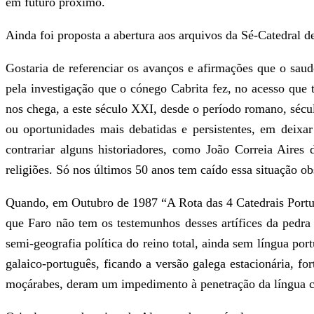
em futuro próximo.
Ainda foi proposta a abertura aos arquivos da Sé-Catedral d
Gostaria de referenciar os avanços e afirmações que o sa
pela investigação que o cónego Cabrita fez, no acesso que 
nos chega, a este século XXI, desde o período romano, sécu
ou oportunidades mais debatidas e persistentes, em deixa
contrariar alguns historiadores, como João Correia Aire
religiões. Só nos últimos 50 anos tem caído essa situação ob
Quando, em Outubro de 1987 “A Rota das 4 Catedrais Portugu
que Faro não tem os testemunhos desses artífices da pedra
semi-geografia política do reino total, ainda sem língua po
galaico-português, ficando a versão galega estacionária, f
moçárabes, deram um impedimento à penetração da língua cas