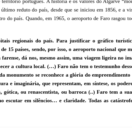
 território português. A história e os valores do Algarve “mo
 último reduto do país, desde que se iniciou em 1856, e a vi
ontro do país. Quando, em 1965, o aeroporto de Faro rasgou to
itais regionais do país. Para justificar o gráfico turí
de 15 países, sendo, por isso, o aeroporto nacional que m
 farense, dá nos, mesmo assim, uma viagem ligeira no ima
uecer a cultura local. (…) Faro não tem o testemunho dess
da monumento se reconhece a glória do empreendimento e
ra e imaginária, que representam, em síntese, os poderes
ótica, ou renascentista, ou barroca (..) Faro tem a sua
 no escutar em silêncios… e claridade. Todas as catást