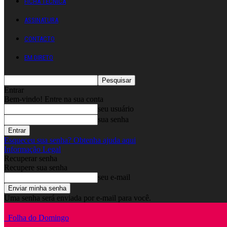
FICHA TÉCNICA
ASSINATURA
CONTACTO
EM DIRETO
Entrar
Bem-vindo! Entre na sua conta
seu usuário
sua senha
Esqueceu sua senha? Obtenha ajuda aqui
Informação Legal
Recuperar senha
Recupere sua senha
seu e-mail
Uma senha será enviada por e-mail para você.
Folha do Domingo