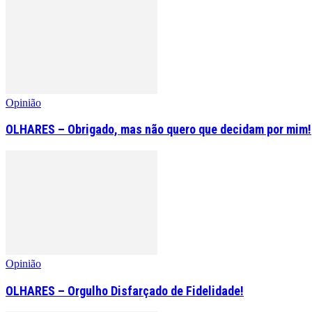
Opinião
OLHARES – Obrigado, mas não quero que decidam por mim!
Opinião
OLHARES – Orgulho Disfarçado de Fidelidade!