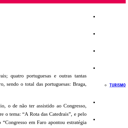
Início
Igreja
Sociedade
Economia
ais; quatro portuguesas e outras tantas
ro, sendo o total das portuguesas: Braga,
TURISMO
Política
o, o de não ter assistido ao Congresso,
re o tema: “A Rota das Catedrais”, e pelo
Educação
o “Congresso em Faro apontou estratégia