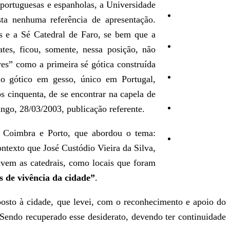
 portuguesas e espanholas, a Universidade
Cultura
ta nenhuma referência de apresentação.
s e a Sé Catedral de Faro, se bem que a
Ambiente
tes, ficou, somente, nessa posição, não
ves” como a primeira sé gótica construída
Desporto
lo gótico em gesso, único em Portugal,
s cinquenta, de se encontrar na capela de
go, 28/03/2003, publicação referente.
Opinião
e Coimbra e Porto, que abordou o tema:
Vídeos
texto que José Custódio Vieira da Silva,
lvem as catedrais, como locais que foram
s de vivência da cidade”
.
posto à cidade, que levei, com o reconhecimento e apoio do
endo recuperado esse desiderato, devendo ter continuidade