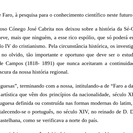
e Faro, à pesquisa para o conhecimento científico neste futur
udoso Cónego José Cabrita nos deixou sobre a história da Sé
teve, mais que ninguém, a esse rico espólio, que só poderá en
lo IV do cristianismo. Pela circunstância histórica, os inves
r no olvido, tão importante e oportuno que deve ser o estud
s de Campos (1818- 1891) que nunca aceitaram a continuid
scura da nossa história regional.
esas”, terminando com a nossa, intitulando-a de “Faro a da Al
 artística que vêm dos princípios da nacionalidade, século X
rtuguesa definida ou construída nas formas modernas do latim,
ortalecendo-se o português, no século XIV, no reinado de D. D
telhana, como se verificava a norte do país.