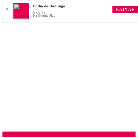
Folha do Domingo
BAIXAR
✕
GRÁTIS
Na Google Play