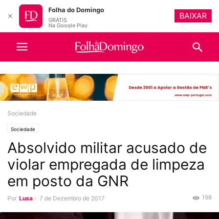
Folha do Domingo
BAIXAR
✕
GRÁTIS
Na Google Play
Sociedade
Sociedade
Absolvido militar acusado de
violar empregada de limpeza
em posto da GNR
198
Por
Lusa
-
7 de Dezembro de 2017