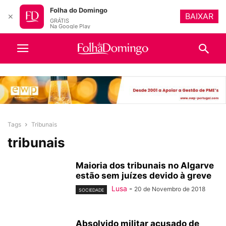
Folha do Domingo
BAIXAR
✕
GRÁTIS
Na Google Play
Tags
Tribunais
tribunais
Maioria dos tribunais no Algarve
estão sem juízes devido à greve
Lusa
-
20 de Novembro de 2018
SOCIEDADE
Absolvido militar acusado de