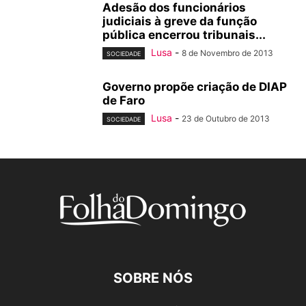
Adesão dos funcionários
judiciais à greve da função
pública encerrou tribunais...
Lusa
-
8 de Novembro de 2013
SOCIEDADE
Governo propõe criação de DIAP
de Faro
Lusa
-
23 de Outubro de 2013
SOCIEDADE
SOBRE NÓS