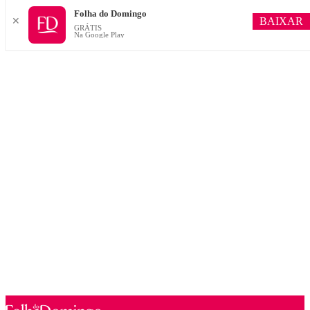
Folha do Domingo
BAIXAR
✕
GRÁTIS
Na Google Play