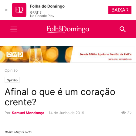
Folha do Domingo
BAIXAR
✕
GRÁTIS
Na Google Play
Opinião
Opinião
Afinal o que é um coração
crente?
75
Por
Samuel Mendonça
-
14 de Junho de 2019
Padre Miguel Neto