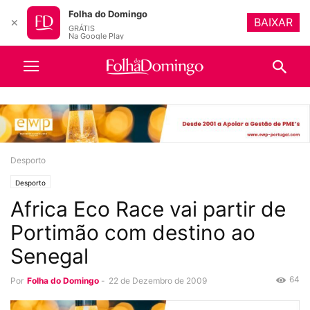
Folha do Domingo
BAIXAR
✕
GRÁTIS
Na Google Play
Desporto
Desporto
Africa Eco Race vai partir de
Portimão com destino ao
Senegal
64
Por
Folha do Domingo
-
22 de Dezembro de 2009