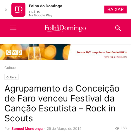
Folha do Domingo
BAIXAR
✕
GRÁTIS
Na Google Play
Cultura
Cultura
Agrupamento da Conceição
de Faro venceu Festival da
Canção Escutista – Rock in
Scouts
168
Por
Samuel Mendonça
-
25 de Março de 2014