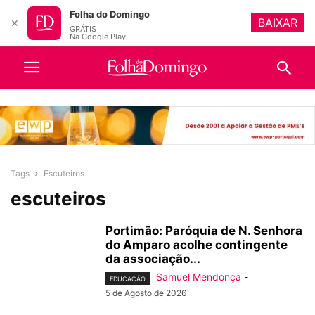
Folha do Domingo
BAIXAR
✕
GRÁTIS
Na Google Play
Tags
Escuteiros
escuteiros
Portimão: Paróquia de N. Senhora
do Amparo acolhe contingente
da associação...
Samuel Mendonça
-
EDUCAÇÃO
5 de Agosto de 2026