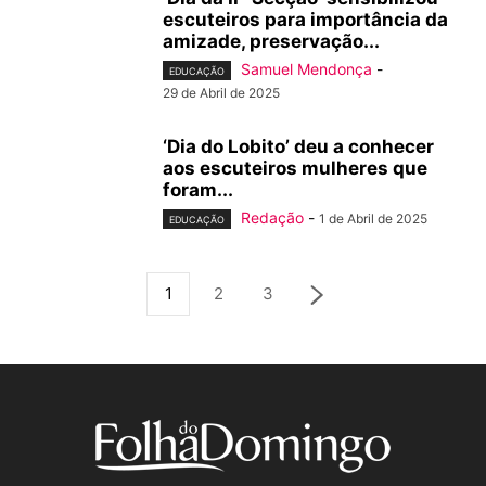
escuteiros para importância da
amizade, preservação...
Samuel Mendonça
-
EDUCAÇÃO
29 de Abril de 2025
‘Dia do Lobito’ deu a conhecer
aos escuteiros mulheres que
foram...
Redação
-
1 de Abril de 2025
EDUCAÇÃO
1
2
3