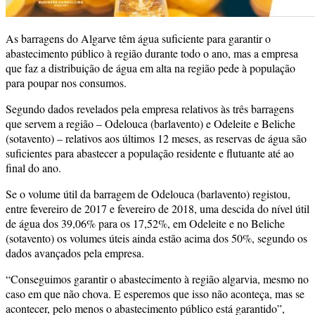
As barragens do Algarve têm água suficiente para garantir o
abastecimento público à região durante todo o ano, mas a empresa
que faz a distribuição de água em alta na região pede à população
para poupar nos consumos.
Segundo dados revelados pela empresa relativos às três barragens
que servem a região – Odelouca (barlavento) e Odeleite e Beliche
(sotavento) – relativos aos últimos 12 meses, as reservas de água são
suficientes para abastecer a população residente e flutuante até ao
final do ano.
Se o volume útil da barragem de Odelouca (barlavento) registou,
entre fevereiro de 2017 e fevereiro de 2018, uma descida do nível útil
de água dos 39,06% para os 17,52%, em Odeleite e no Beliche
(sotavento) os volumes úteis ainda estão acima dos 50%, segundo os
dados avançados pela empresa.
“Conseguimos garantir o abastecimento à região algarvia, mesmo no
caso em que não chova. E esperemos que isso não aconteça, mas se
acontecer, pelo menos o abastecimento público está garantido”,