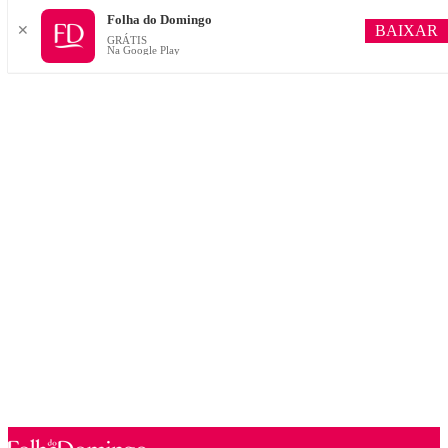
Folha do Domingo
BAIXAR
✕
GRÁTIS
Na Google Play