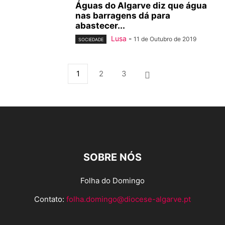
Águas do Algarve diz que água
nas barragens dá para
abastecer...
Lusa
-
11 de Outubro de 2019
SOCIEDADE
1
2
3
SOBRE NÓS
Folha do Domingo
Contato:
folha.domingo@diocese-algarve.pt