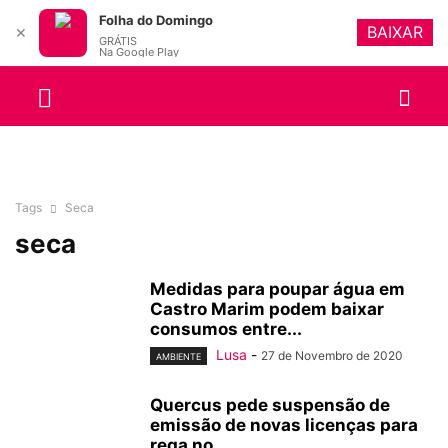
Folha do Domingo
BAIXAR
✕
GRÁTIS
Na Google Play
Tags
Seca
seca
Medidas para poupar água em
Castro Marim podem baixar
consumos entre...
Lusa
-
27 de Novembro de 2020
AMBIENTE
Quercus pede suspensão de
emissão de novas licenças para
rega no...