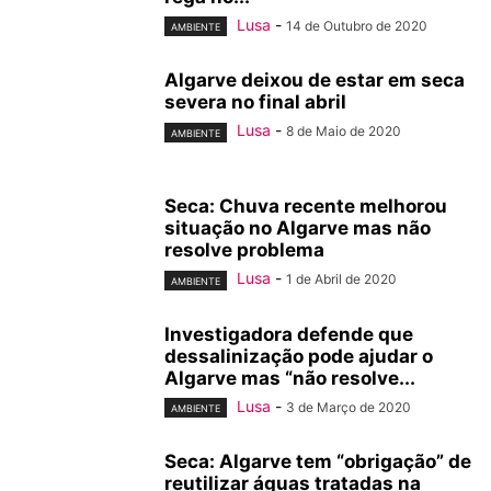
Lusa
-
14 de Outubro de 2020
AMBIENTE
Algarve deixou de estar em seca
severa no final abril
Lusa
-
8 de Maio de 2020
AMBIENTE
Seca: Chuva recente melhorou
situação no Algarve mas não
resolve problema
Lusa
-
1 de Abril de 2020
AMBIENTE
Investigadora defende que
dessalinização pode ajudar o
Algarve mas “não resolve...
Lusa
-
3 de Março de 2020
AMBIENTE
Seca: Algarve tem “obrigação” de
reutilizar águas tratadas na