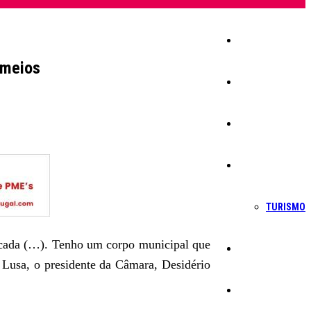
Início
 meios
Igreja
Sociedade
Economia
TURISMO
licada (…). Tenho um corpo municipal que
Política
 Lusa, o presidente da Câmara, Desidério
Educação