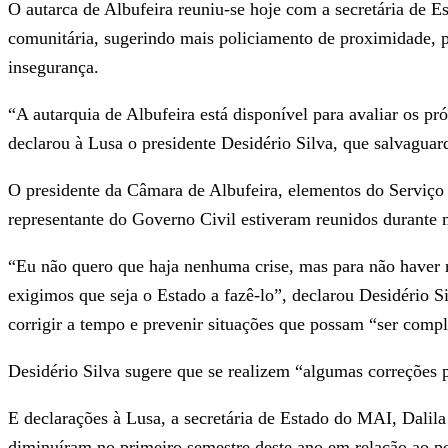
O autarca de Albufeira reuniu-se hoje com a secretária de E
comunitária, sugerindo mais policiamento de proximidade, po
insegurança.
“A autarquia de Albufeira está disponível para avaliar os pr
declarou à Lusa o presidente Desidério Silva, que salvaguar
O presidente da Câmara de Albufeira, elementos do Serviço 
representante do Governo Civil estiveram reunidos durante 
“Eu não quero que haja nenhuma crise, mas para não haver 
exigimos que seja o Estado a fazê-lo”, declarou Desidério S
corrigir a tempo e prevenir situações que possam “ser compl
Desidério Silva sugere que se realizem “algumas correções 
E declarações à Lusa, a secretária de Estado do MAI, Dalila 
diminuíram no primeiro semestre deste ano em relação ao pe