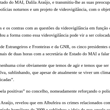
stado do MAI, Dalila Araújo, e transmitiu-lhe as suas preocu
lícias noturnos e um projeto de videovigilância, com o objet
ós e os contras com as questões da videovigilância em função 
dou a forma como essa videovigilância pode vir a ser colocada
de Estrangeiros e Fronteiras e da GNR, os cinco presidentes 
mais de duas horas com a secretária de Estado do MAI a falar
nenhuma crise obviamente que temos de agir e temos que ser 
ilva, sublinhando, que apesar de atualmente se viver um clima
icadas”.
pela positivas” no concelho, nomeadamente reforçando o polic
Araújo, revelou que em Albufeira os crimes relacionados com f
ríodo homólogo de 2009 e sublinhou a ideia de que aquele co