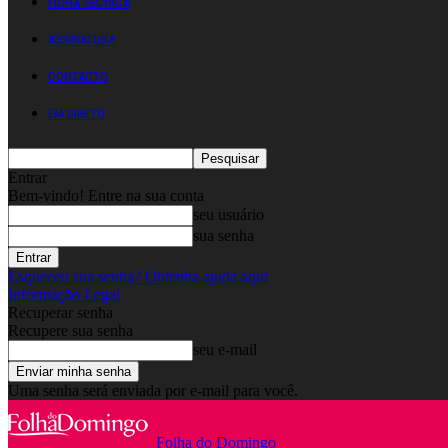
FICHA TÉCNICA
ASSINATURA
CONTACTO
EM DIRETO
Entrar
Bem-vindo! Entre na sua conta
seu usuário
sua senha
Esqueceu sua senha? Obtenha ajuda aqui
Informação Legal
Recuperar senha
Recupere sua senha
seu e-mail
Uma senha será enviada por e-mail para você.
Folha do Domingo