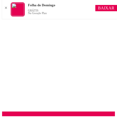
Folha do Domingo
BAIXAR
✕
GRÁTIS
Na Google Play