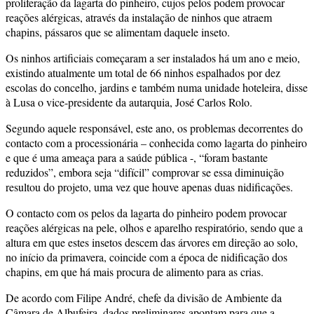
proliferação da lagarta do pinheiro, cujos pelos podem provocar
reações alérgicas, através da instalação de ninhos que atraem
chapins, pássaros que se alimentam daquele inseto.
Os ninhos artificiais começaram a ser instalados há um ano e meio,
existindo atualmente um total de 66 ninhos espalhados por dez
escolas do concelho, jardins e também numa unidade hoteleira, disse
à Lusa o vice-presidente da autarquia, José Carlos Rolo.
Segundo aquele responsável, este ano, os problemas decorrentes do
contacto com a processionária – conhecida como lagarta do pinheiro
e que é uma ameaça para a saúde pública -, “foram bastante
reduzidos”, embora seja “difícil” comprovar se essa diminuição
resultou do projeto, uma vez que houve apenas duas nidificações.
O contacto com os pelos da lagarta do pinheiro podem provocar
reações alérgicas na pele, olhos e aparelho respiratório, sendo que a
altura em que estes insetos descem das árvores em direção ao solo,
no início da primavera, coincide com a época de nidificação dos
chapins, em que há mais procura de alimento para as crias.
De acordo com Filipe André, chefe da divisão de Ambiente da
Câmara de Albufeira, dados preliminares apontam para que a