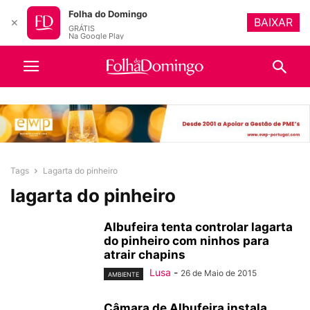
Folha do Domingo
BAIXAR
✕
GRÁTIS
Na Google Play
Tags
Lagarta do pinheiro
lagarta do pinheiro
Albufeira tenta controlar lagarta
do pinheiro com ninhos para
atrair chapins
Lusa
-
26 de Maio de 2015
AMBIENTE
Câmara de Albufeira instala