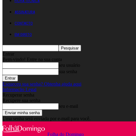
FICHA TÉCNICA
ASSINATURA
CONTACTO
EM DIRETO
Entrar
Bem-vindo! Entre na sua conta
seu usuário
sua senha
Esqueceu sua senha? Obtenha ajuda aqui
Informação Legal
Recuperar senha
Recupere sua senha
seu e-mail
Uma senha será enviada por e-mail para você.
Folha do Domingo