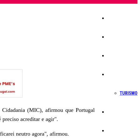
Início
Igreja
Sociedade
Economia
TURISMO
e Cidadania (MIC), afirmou que Portugal
Política
 preciso acreditar e agir".
Educação
carei neutro agora", afirmou.