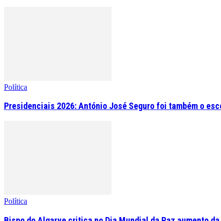
Política
Presidenciais 2026: António José Seguro foi também o esc
Política
Bispo do Algarve critica no Dia Mundial da Paz aumento da