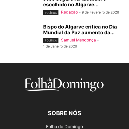
escolhido no Algarve...
Redação
-
9 de Fevereiro de 2026
POLÍTICA
Bispo do Algarve critica no Dia
Mundial da Paz aumento da...
Samuel Mendonça
-
POLÍTICA
1 de Janeiro de 2026
SOBRE NÓS
Folha do Domingo