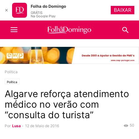
Folha do Domingo
BAIXAR
✕
GRÁTIS
Na Google Play
Política
Política
Algarve reforça atendimento
médico no verão com
“consulta do turista”
50
Por
Lusa
-
12 de Maio de 2016