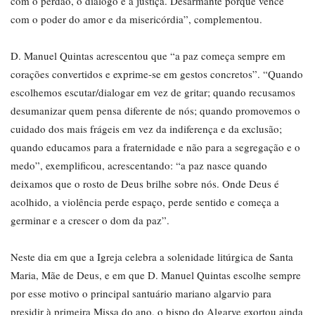
com o perdão, o diálogo e a justiça. Desarmante porque vence
com o poder do amor e da misericórdia”, complementou.
D. Manuel Quintas acrescentou que “a paz começa sempre em
corações convertidos e exprime-se em gestos concretos”. “Quando
escolhemos escutar/dialogar em vez de gritar; quando recusamos
desumanizar quem pensa diferente de nós; quando promovemos o
cuidado dos mais frágeis em vez da indiferença e da exclusão;
quando educamos para a fraternidade e não para a segregação e o
medo”, exemplificou, acrescentando: “a paz nasce quando
deixamos que o rosto de Deus brilhe sobre nós. Onde Deus é
acolhido, a violência perde espaço, perde sentido e começa a
germinar e a crescer o dom da paz”.
Neste dia em que a Igreja celebra a solenidade litúrgica de Santa
Maria, Mãe de Deus, e em que D. Manuel Quintas escolhe sempre
por esse motivo o principal santuário mariano algarvio para
presidir à primeira Missa do ano, o bispo do Algarve exortou ainda