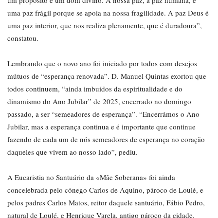
um propósito e um dom divino. A nossa paz, a paz humana, é
uma paz frágil porque se apoia na nossa fragilidade. A paz Deus é
uma paz interior, que nos realiza plenamente, que é duradoura”,
constatou.
Lembrando que o novo ano foi iniciado por todos com desejos
mútuos de “esperança renovada”. D. Manuel Quintas exortou que
todos continuem, “ainda imbuídos da espiritualidade e do
dinamismo do Ano Jubilar” de 2025, encerrado no domingo
passado, a ser “semeadores de esperança”. “Encerrámos o Ano
Jubilar, mas a esperança continua e é importante que continue
fazendo de cada um de nós semeadores de esperança no coração
daqueles que vivem ao nosso lado”, pediu.
A Eucaristia no Santuário da «Mãe Soberana» foi ainda
concelebrada pelo cónego Carlos de Aquino, pároco de Loulé, e
pelos padres Carlos Matos, reitor daquele santuário, Fábio Pedro,
natural de Loulé, e Henrique Varela, antigo pároco da cidade.