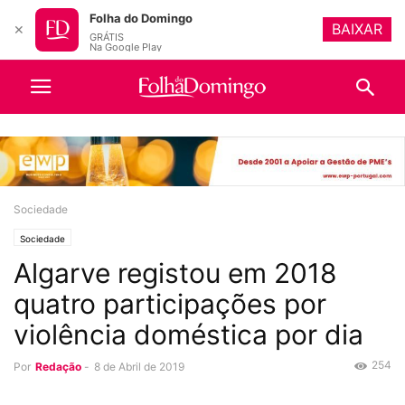
Folha do Domingo
BAIXAR
✕
GRÁTIS
Na Google Play
Sociedade
Sociedade
Algarve registou em 2018
quatro participações por
violência doméstica por dia
254
Por
Redação
-
8 de Abril de 2019