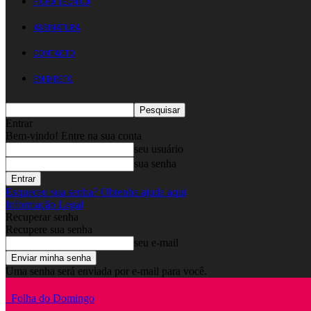
FICHA TÉCNICA
ASSINATURA
CONTACTO
EM DIRETO
Entrar
Bem-vindo! Entre na sua conta
seu usuário
sua senha
Esqueceu sua senha? Obtenha ajuda aqui
Informação Legal
Recuperar senha
Recupere sua senha
seu e-mail
Uma senha será enviada por e-mail para você.
Folha do Domingo