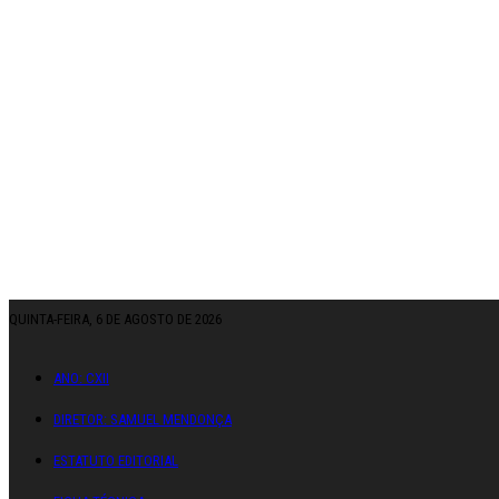
QUINTA-FEIRA, 6 DE AGOSTO DE 2026
ANO: CXII
DIRETOR: SAMUEL MENDONÇA
ESTATUTO EDITORIAL