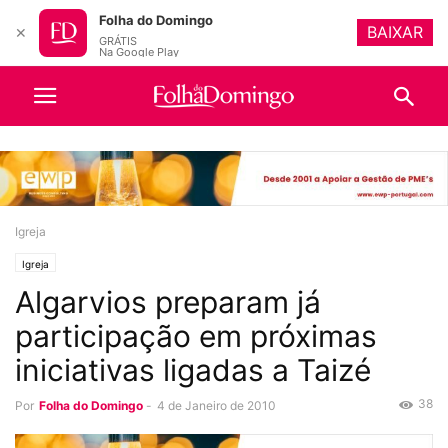
Folha do Domingo
BAIXAR
✕
GRÁTIS
Na Google Play
Igreja
Igreja
Algarvios preparam já
participação em próximas
iniciativas ligadas a Taizé
38
Por
Folha do Domingo
-
4 de Janeiro de 2010