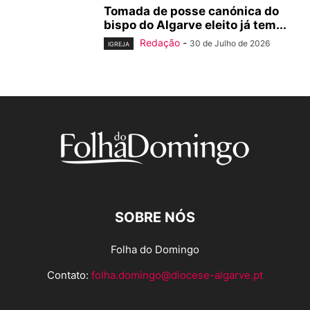
Tomada de posse canónica do
bispo do Algarve eleito já tem...
Redação
-
30 de Julho de 2026
IGREJA
SOBRE NÓS
Folha do Domingo
Contato:
folha.domingo@diocese-algarve.pt