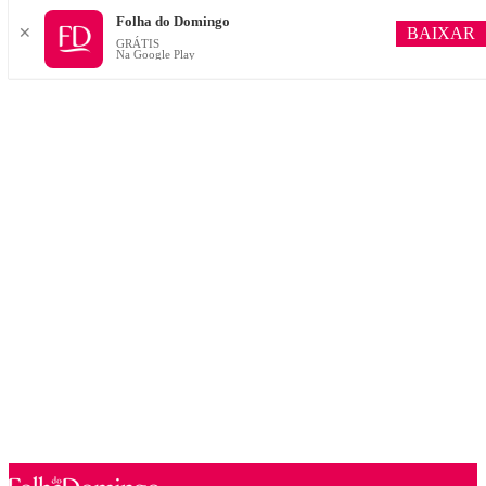
Folha do Domingo
BAIXAR
✕
GRÁTIS
Na Google Play