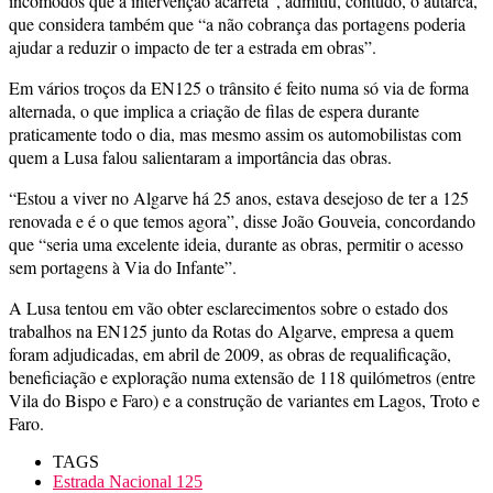
incómodos que a intervenção acarreta”, admitiu, contudo, o autarca,
que considera também que “a não cobrança das portagens poderia
ajudar a reduzir o impacto de ter a estrada em obras”.
Em vários troços da EN125 o trânsito é feito numa só via de forma
alternada, o que implica a criação de filas de espera durante
praticamente todo o dia, mas mesmo assim os automobilistas com
quem a Lusa falou salientaram a importância das obras.
“Estou a viver no Algarve há 25 anos, estava desejoso de ter a 125
renovada e é o que temos agora”, disse João Gouveia, concordando
que “seria uma excelente ideia, durante as obras, permitir o acesso
sem portagens à Via do Infante”.
A Lusa tentou em vão obter esclarecimentos sobre o estado dos
trabalhos na EN125 junto da Rotas do Algarve, empresa a quem
foram adjudicadas, em abril de 2009, as obras de requalificação,
beneficiação e exploração numa extensão de 118 quilómetros (entre
Vila do Bispo e Faro) e a construção de variantes em Lagos, Troto e
Faro.
TAGS
Estrada Nacional 125