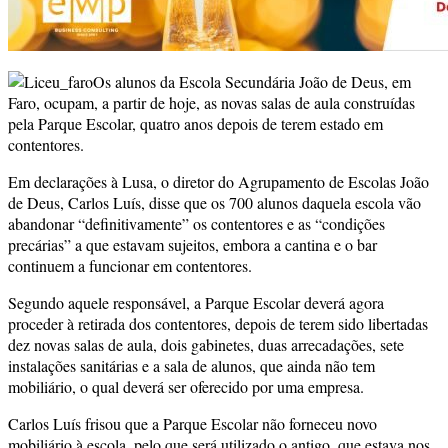
Os alunos da Escola Secundária João de Deus, em
Faro, ocupam, a partir de hoje, as novas salas de aula construídas
pela Parque Escolar, quatro anos depois de terem estado em
contentores.
Em declarações à Lusa, o diretor do Agrupamento de Escolas João
de Deus, Carlos Luís, disse que os 700 alunos daquela escola vão
abandonar “definitivamente” os contentores e as “condições
precárias” a que estavam sujeitos, embora a cantina e o bar
continuem a funcionar em contentores.
Segundo aquele responsável, a Parque Escolar deverá agora
proceder à retirada dos contentores, depois de terem sido libertadas
dez novas salas de aula, dois gabinetes, duas arrecadações, sete
instalações sanitárias e a sala de alunos, que ainda não tem
mobiliário, o qual deverá ser oferecido por uma empresa.
Carlos Luís frisou que a Parque Escolar não forneceu novo
mobiliário à escola, pelo que será utilizado o antigo, que estava nos