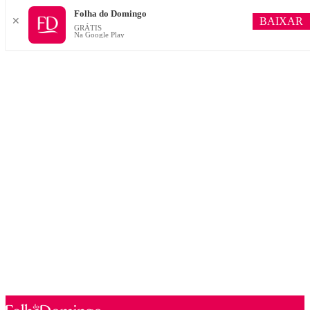
Folha do Domingo
BAIXAR
✕
GRÁTIS
Na Google Play