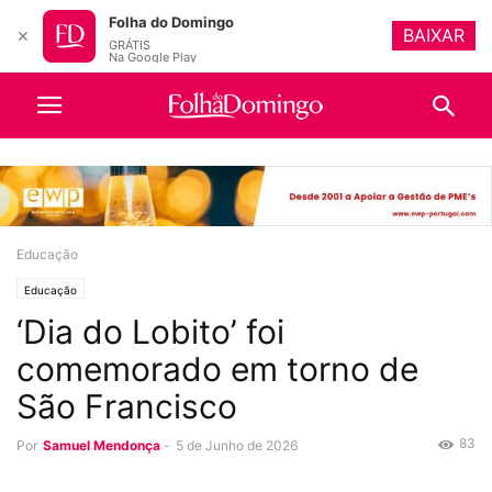
Folha do Domingo
BAIXAR
✕
GRÁTIS
Na Google Play
Educação
Educação
‘Dia do Lobito’ foi
comemorado em torno de
São Francisco
83
Por
Samuel Mendonça
-
5 de Junho de 2026