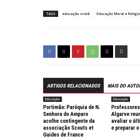
TAGS
educação cristã
Educação Moral e Religio
ARTIGOS RELACIONADOS
MAIS DO AUTO
Educação
Educação
Portimão: Paróquia de N.
Professores
Senhora do Amparo
Algarve reu
acolhe contingente da
avaliar o úl
associação Scouts et
e preparar o
Guides de France