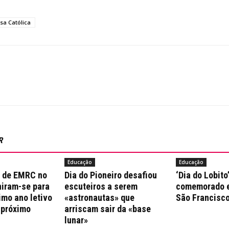
sa Católica
R
Educação
Educação
 de EMRC no
Dia do Pioneiro desafiou
‘Dia do Lobito’
niram-se para
escuteiros a serem
comemorado e
timo ano letivo
«astronautas» que
São Francisc
 próximo
arriscam sair da «base
lunar»