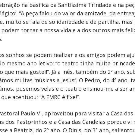
bração na basílica da Santíssima Trindade e na peça
ágico’. “A peça falou do valor da amizade, da entre
e, muito se fala de solidariedade e de partilha, m
podem tornar a nossa vida e a dos outros mais feliz
.
os sonhos se podem realizar e os amigos podem ajud
 mesmo ano letivo: “o teatro tinha muita brincadei
 que mais gostei!”. Já a Inês, também do 2º ano, sub
támos muitas músicas a Jesus”. O Pedro, do 4º ano,
zámos, pusemos velas e o teatro ensinou-me a ser am
que acentuou: “A EMRC é fixe!”.
toral Paulo VI, aproveitou para visitar a Casa das Ca
as dos Pastorinhos e a Casa das Candeias porque vi
isse a Beatriz, do 2º ano. O Dinis, do 3º ano, salient