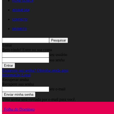
FICHA TÉCNICA
ASSINATURA
CONTACTO
EM DIRETO
Entrar
Bem-vindo! Entre na sua conta
seu usuário
sua senha
Esqueceu sua senha? Obtenha ajuda aqui
Informação Legal
Recuperar senha
Recupere sua senha
seu e-mail
Uma senha será enviada por e-mail para você.
Folha do Domingo