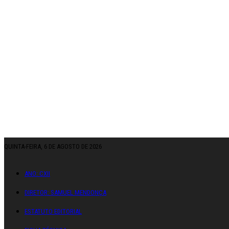
QUINTA-FEIRA, 6 DE AGOSTO DE 2026
ANO: CXII
DIRETOR: SAMUEL MENDONÇA
ESTATUTO EDITORIAL