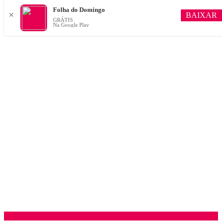
Folha do Domingo
BAIXAR
✕
GRÁTIS
Na Google Play