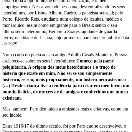
deram toda a oportunidade de confraternização, e o meu
empolgamento. Nessa vontade pessoana, descentralizando os seus
heterónimos, por Lisboa Alberto Caeiro, o panteísta sensual; pelo
Porto, Ricardo Reis, estudante num colégio de jesuítas, médico e
monárquico, assim como emigrante para o Brasil; sendo o seu
último semi-heterónimo, Bernardo Soares, ajudante de guarda-
livros, na cidade de Lisboa, cujo primeiro aparecimento público data
de 1929.
Numa carta do poeta ao seu amigo Adolfo Casais Monteiro, Pessoa
esclarece-se sobre os seus heterónimos:
Começo pela parte
psiquiátrica. A origem dos meus heterónimos é o traço de
histeria que existe em mim. Não sei se sou simplesmente
histérico, se sou, mais propriamente, um histero-neurastécnico
(…) Desde criança tive a tendência para criar em meu torno um
mundo fictício, de me cercar de amigos e conhecidos que nunca
existiram.
Mas, também, Faro deu início a amizades reais e criativas, como era
seu índole.
Entre 1916/17 do último século, foi por Faro que se desenvolveu o