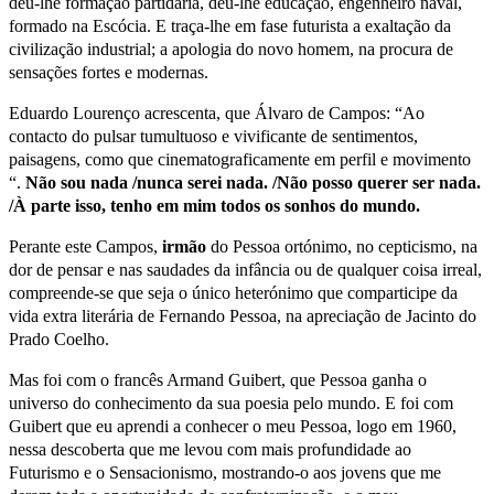
deu-lhe formação partidária, deu-lhe educação, engenheiro naval,
formado na Escócia. E traça-lhe em fase futurista a exaltação da
civilização industrial; a apologia do novo homem, na procura de
sensações fortes e modernas.
Eduardo Lourenço acrescenta, que Álvaro de Campos: “Ao
contacto do pulsar tumultuoso e vivificante de sentimentos,
paisagens, como que cinematograficamente em perfil e movimento
“.
Não sou nada /nunca serei nada. /Não posso querer ser nada.
/À parte isso, tenho em mim todos os sonhos do mundo.
Perante este Campos,
irmão
do Pessoa ortónimo, no cepticismo, na
dor de pensar e nas saudades da infância ou de qualquer coisa irreal,
compreende-se que seja o único heterónimo que comparticipe da
vida extra literária de Fernando Pessoa, na apreciação de Jacinto do
Prado Coelho.
Mas foi com o francês Armand Guibert, que Pessoa ganha o
universo do conhecimento da sua poesia pelo mundo. E foi com
Guibert que eu aprendi a conhecer o meu Pessoa, logo em 1960,
nessa descoberta que me levou com mais profundidade ao
Futurismo e o Sensacionismo, mostrando-o aos jovens que me