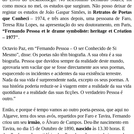
como mosca no mel, os estudos que surgiram. Não posso deixar de
registar os estudos de João Gaspar Simões, in
Retratos de Poetas
que Conheci
– 1974, e três anos depois, uma pessoana de Faro,
Teresa Rita Lopes, na apresentação do seu doutoramento, em Paris,
“Fernando Pessoa et le drame symboliste: heritage et Création
– 1977"
.
Octavio Paz, em “Fernando Pessoa – O ser Conhecido de Si
Mesmo”, disse: Os poetas não têm biografia. A sua obra é a sua
biografia. Pessoa que duvidou sempre da realidade deste mundo,
aprovaria sem vacilar que se fosse directamente aos seus poemas,
esquecendo os incidentes e acidentes da sua existência terrestre.
Nada da sua vida é surpreendente nada, excepto os seus poemas. A
sua história poderia reduzir-se à viagem entre a realidade da sua vida
quotidiana e a realidade das suas ficções. O verdadeiro Pessoa é
outro.”
Então, e porque é tempo vamos ao outro poeta-pessoa, que aqui no
Algarve, terra dos seus avós, repartidos por Faro e Tavira, Fernando
criou um seu
irmão
, o Álvaro de Campos. Deu-lhe nascimento em
Tavira, no dia 15 de Outubro de 1890,
nascido
às 13.30 horas. E