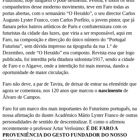
Futurismo; hoje ninguém o pode desmentir. Pessoa, e todos os seus
companheiros desse moderno movimento, teve em Faro todas as
portas abertas, com o semanário “O Heraldo”, o seu director Carlos
Augusto Lyster Franco, com Carlos Porfírio, o jovem pintor, que já
flanara pelos bairros artísticos de Paris e confraternizara com os
futuristas da cidade das luzes, que viria a ser responsável, aqui em
Faro, na composição e direcção do único número do “Portugal
Futurista”, sem dúvida impresso na tipografia da rua 1.º de
Dezembro, onde “O Heraldo” era composto. Revista essa que logo
publicada, foi interdita pela ditadura sidonista/1917, sendo a cidade
de Faro e o Algarve, onde a interdição foi mais morosa, dando a
oportunidade de maior circulação.
Faro não deve, a par de Tavira, de deixar de entrar na efeméride que
agora se comemora, nos 120 anos que marcou o
nascimento
de
Álvaro de Campos.
Faro foi um marco dos mais importantes do Futurismo português, na
nossa afirmação do ilustre Académico Mário Lyster Franco de outras
personalidades de sentido de descentralizar. E como o afirmou
recentemente o professor Artur Veríssimo:
É DE FARO A
PROVENIÊNCIA DO GESTO FUNDADOR DO NOSSO