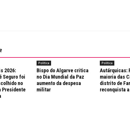
R
Política
Política
is 2026:
Bispo do Algarve critica
Autárquicas:
é Seguro foi
no Dia Mundial da Paz
maioria das 
colhido no
aumento da despesa
distrito de Fa
a Presidente
militar
reconquista a
a