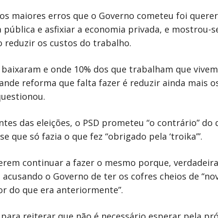
os maiores erros que o Governo cometeu foi quere
pública e asfixiar a economia privada, e mostrou-s
 reduzir os custos do trabalho.
to baixaram e onde 10% dos que trabalham que vivem
ande reforma que falta fazer é reduzir ainda mais 
questionou.
ntes das eleições, o PSD prometeu “o contrário” do q
e que só fazia o que fez “obrigado pela ‘troika’”.
uerem continuar a fazer o mesmo porque, verdadeiram
 acusando o Governo de ter os cofres cheios de “nov
ior do que era anteriormente”.
para reiterar que não é necessário esperar pela pró