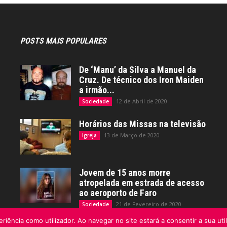
POSTS MAIS POPULARES
De ‘Manu’ da Silva a Manuel da
Cruz. De técnico dos Iron Maiden
a irmão...
12 de Abril de 2020
Sociedade
Horários das Missas na televisão
13 de Março de 2020
Igreja
Jovem de 15 anos morre
atropelada em estrada de acesso
ao aeroporto de Faro
21 de Fevereiro de 2020
Sociedade
riência como utilizador. Ao navegar no site estará a consentir a sua uti