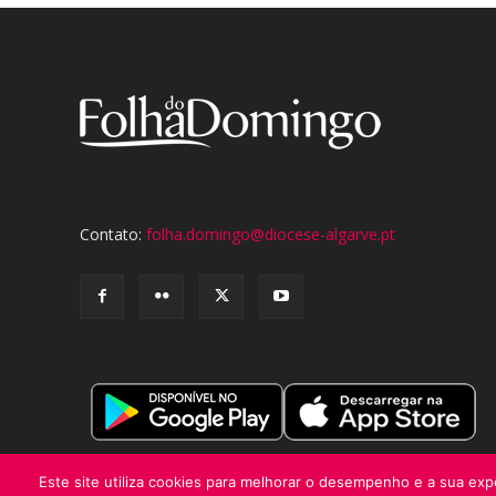
Contato:
folha.domingo@diocese-algarve.pt
Este site utiliza cookies para melhorar o desempenho e a sua expe