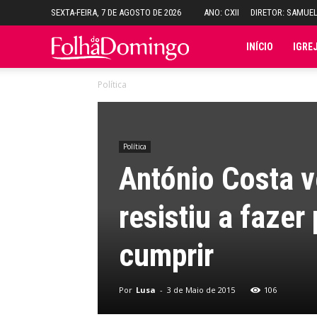
SEXTA-FEIRA, 7 DE AGOSTO DE 2026
ANO: CXII
DIRETOR: SAMUE
Folha
INÍCIO
IGRE
Política
do
Domingo
Política
António Costa v
resistiu a faze
cumprir
Por
Lusa
-
3 de Maio de 2015
106