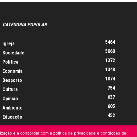
CATEGORIA POPULAR
5464
Igreja
5060
Sociedade
1372
Política
1348
Economia
1074
Desporto
754
Cultura
637
Opinião
605
Ambiente
452
Educação
lização e a concordar com a politica de privacidade e condições de