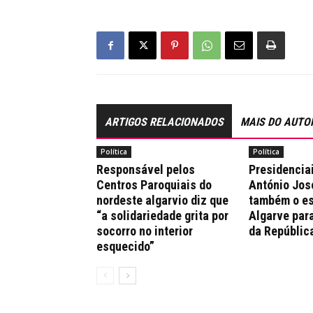
ARTIGOS RELACIONADOS
MAIS DO AUTO
Política
Política
Responsável pelos
Presidencia
Centros Paroquiais do
António Jos
nordeste algarvio diz que
também o es
“a solidariedade grita por
Algarve par
socorro no interior
da Repúblic
esquecido”