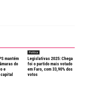
Política
 PS mantém
Legislativas 2025: Chega
Câmaras do
foi o partido mais votado
ro e
em Faro, com 33,90% dos
 capital
votos