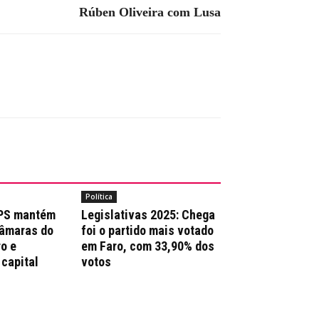
Rúben Oliveira com Lusa
Política
 PS mantém
Legislativas 2025: Chega
Câmaras do
foi o partido mais votado
ro e
em Faro, com 33,90% dos
 capital
votos