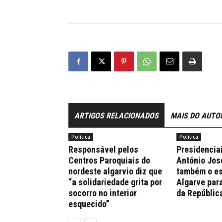
ARTIGOS RELACIONADOS
MAIS DO AUTO
Política
Política
Responsável pelos
Presidencia
Centros Paroquiais do
António Jos
nordeste algarvio diz que
também o es
“a solidariedade grita por
Algarve par
socorro no interior
da Repúblic
esquecido”