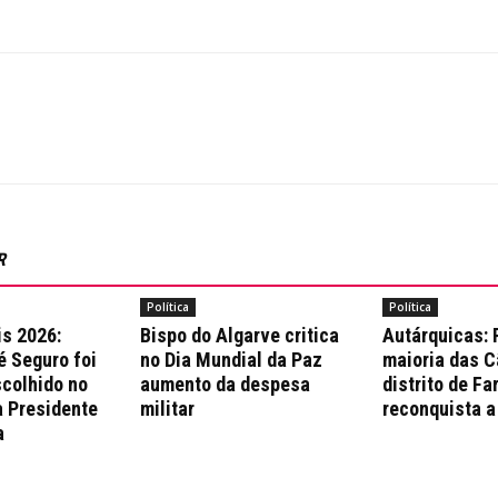
R
Política
Política
is 2026:
Bispo do Algarve critica
Autárquicas:
é Seguro foi
no Dia Mundial da Paz
maioria das 
colhido no
aumento da despesa
distrito de Fa
a Presidente
militar
reconquista a
a