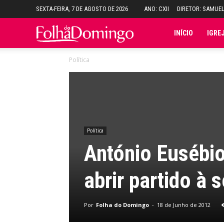
SEXTA-FEIRA, 7 DE AGOSTO DE 2026
ANO: CXII
DIRETOR: SAMUE
Folha
INÍCIO
IGRE
Política
do
Domingo
Política
António Eusébio
abrir partido à 
Por
Folha do Domingo
-
18 de Junho de 2012