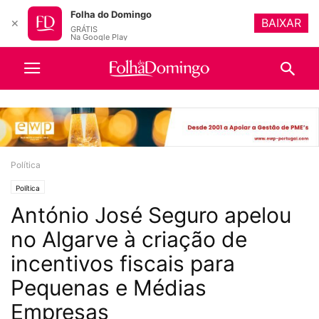
Folha do Domingo
BAIXAR
✕
GRÁTIS
Na Google Play
Política
Política
António José Seguro apelou
no Algarve à criação de
incentivos fiscais para
Pequenas e Médias
Empresas