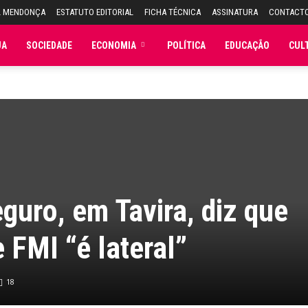
L MENDONÇA
ESTATUTO EDITORIAL
FICHA TÉCNICA
ASSINATURA
CONTACT
JA
SOCIEDADE
ECONOMIA
POLÍTICA
EDUCAÇÃO
CUL
guro, em Tavira, diz que
 FMI “é lateral”
18