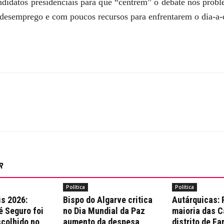
ndidatos presidenciais para que “centrem” o debate nos prob
desemprego e com poucos recursos para enfrentarem o dia-a-
R
Política
Política
is 2026:
Bispo do Algarve critica
Autárquicas:
é Seguro foi
no Dia Mundial da Paz
maioria das 
colhido no
aumento da despesa
distrito de Fa