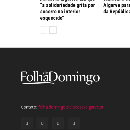
“a solidariedade grita por
Algarve par
socorro no interior
da Repúblic
esquecido”
Contato:
folha.domingo@diocese-algarve.pt