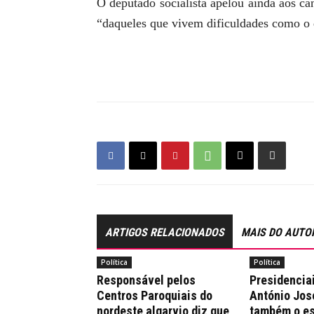
O deputado socialista apelou ainda aos ca
“daqueles que vivem dificuldades como o 
ARTIGOS RELACIONADOS
MAIS DO AUTO
Política
Política
Responsável pelos
Presidencia
Centros Paroquiais do
António Jos
nordeste algarvio diz que
também o es