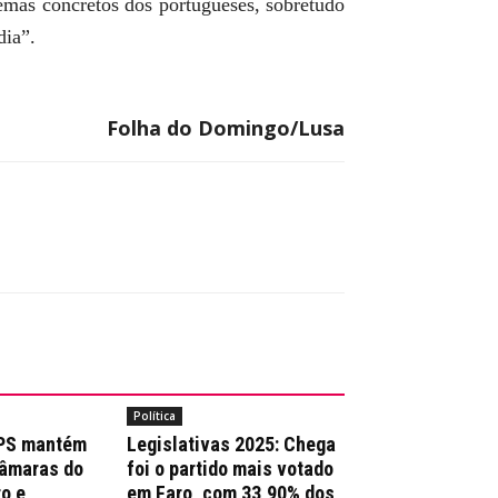
lemas concretos dos portugueses, sobretudo
dia”.
Folha do Domingo/Lusa
Política
 PS mantém
Legislativas 2025: Chega
Câmaras do
foi o partido mais votado
ro e
em Faro, com 33,90% dos