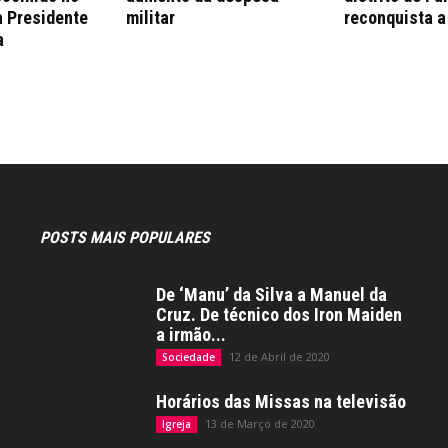
a Presidente
militar
reconquista a
a
POSTS MAIS POPULARES
De ‘Manu’ da Silva a Manuel da
Cruz. De técnico dos Iron Maiden
a irmão...
12 de Abril de 2020
Sociedade
Horários das Missas na televisão
13 de Março de 2020
Igreja