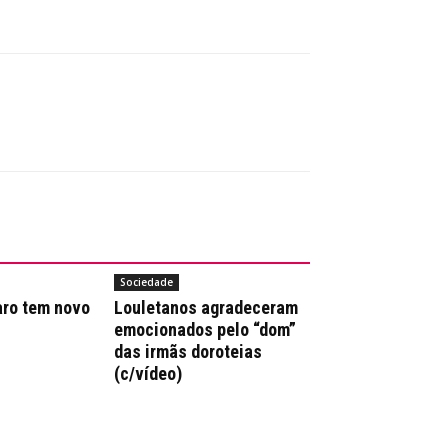
Sociedade
aro tem novo
Louletanos agradeceram
emocionados pelo “dom”
das irmãs doroteias
(c/vídeo)