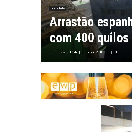
Sociedade
Arrastão espanh
com 400 quilos 
Por
Lusa
-
17 de Janeiro de 2018
68