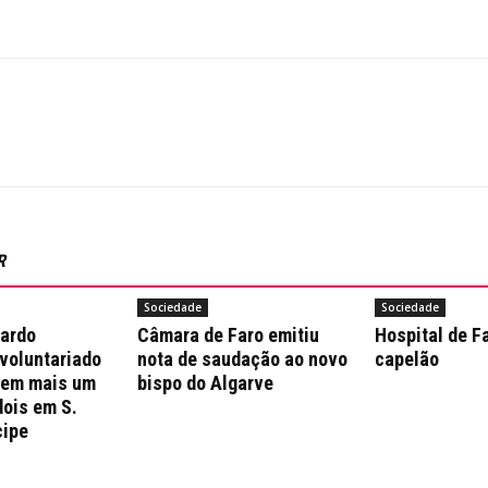
R
Sociedade
Sociedade
nardo
Câmara de Faro emitiu
Hospital de F
 voluntariado
nota de saudação ao novo
capelão
 em mais um
bispo do Algarve
dois em S.
cipe