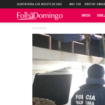
QUINTA-FEIRA, 6 DE AGOSTO DE 2026
ANO: CXII
DIRETOR: SAMU
Folha
INÍCIO
IGRE
Sociedade
do
Domingo