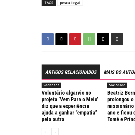
TAGS
pesca ilegal
ARTIGOS RELACIONADOS
MAIS DO AUTO
Sociedade
Sociedade
Voluntário algarvio no
Beatriz Ber
projeto ‘Vem Para o Meio’
prolongou o
diz que a experiência
missionário
ajuda a ganhar “empatia”
ano e ficou 
pelo outro
Tomé e Prín