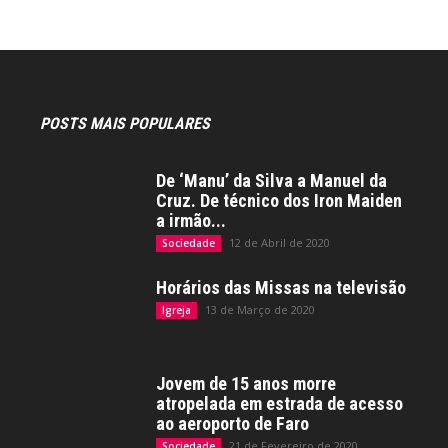
POSTS MAIS POPULARES
De ‘Manu’ da Silva a Manuel da
Cruz. De técnico dos Iron Maiden
a irmão...
12 de Abril de 2020
Sociedade
Horários das Missas na televisão
13 de Março de 2020
Igreja
Jovem de 15 anos morre
atropelada em estrada de acesso
ao aeroporto de Faro
21 de Fevereiro de 2020
Sociedade