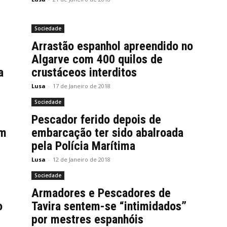
Sociedade
Arrastão espanhol apreendido no
Algarve com 400 quilos de
a
crustáceos interditos
Lusa
-
17 de Janeiro de 2018
Sociedade
Pescador ferido depois de
em
embarcação ter sido abalroada
pela Polícia Marítima
Lusa
-
12 de Janeiro de 2018
Sociedade
Armadores e Pescadores de
o
Tavira sentem-se “intimidados”
por mestres espanhóis