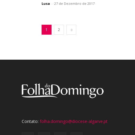
Lusa
-
27 de Dezembro de 2017
1
2
Contato:
folha.domingo@diocese-algarve.pt