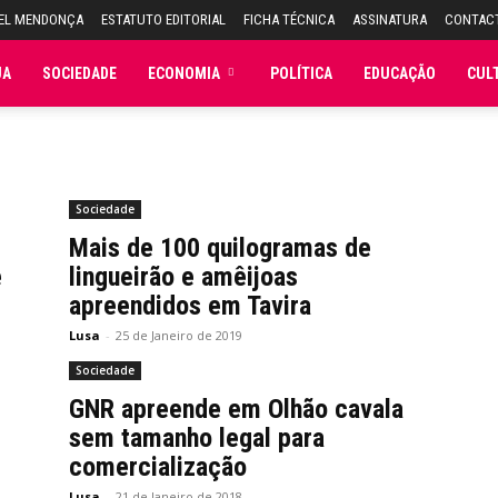
UEL MENDONÇA
ESTATUTO EDITORIAL
FICHA TÉCNICA
ASSINATURA
CONTAC
JA
SOCIEDADE
ECONOMIA
POLÍTICA
EDUCAÇÃO
CUL
Sociedade
Mais de 100 quilogramas de
e
lingueirão e amêijoas
apreendidos em Tavira
Lusa
-
25 de Janeiro de 2019
Sociedade
GNR apreende em Olhão cavala
sem tamanho legal para
comercialização
Lusa
-
21 de Janeiro de 2018