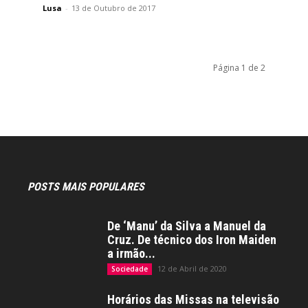
Lusa
-
13 de Outubro de 2017
Página 1 de 2
POSTS MAIS POPULARES
De ‘Manu’ da Silva a Manuel da
Cruz. De técnico dos Iron Maiden
a irmão...
12 de Abril de 2020
Sociedade
Horários das Missas na televisão