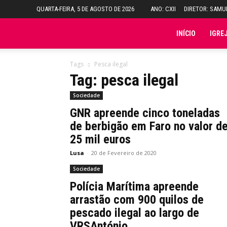
QUARTA-FEIRA, 5 DE AGOSTO DE 2026
ANO: CXII
DIRETOR: SAM
Folha
INÍCIO
IGRE
do
Tags
Pesca ilegal
Tag: pesca ilegal
Domingo
Sociedade
GNR apreende cinco toneladas
de berbigão em Faro no valor d
25 mil euros
Lusa
-
20 de Fevereiro de 2020
Sociedade
Polícia Marítima apreende
arrastão com 900 quilos de
pescado ilegal ao largo de
VRSAntónio